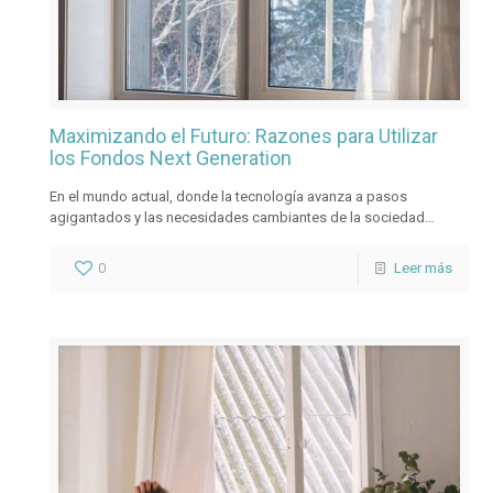
Maximizando el Futuro: Razones para Utilizar
los Fondos Next Generation
En el mundo actual, donde la tecnología avanza a pasos
agigantados y las necesidades cambiantes de la sociedad
exigen soluciones innovadoras, los Fondos Next Generation se
presentan como una oportunidad dorada para impulsar el
0
Leer más
desarrollo y la transformación en diversas áreas. Entre estos
fondos, los destinados a la mejora y modernización de ventanas
han llamado la atención debido a sus amplias ventajas y
beneficios. Aquí, exploramos algunas razones clave para
considerar el uso de los Fondos de Ventanas Next Generation: