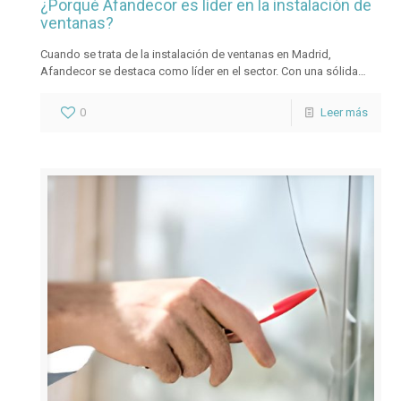
¿Porqué Afandecor es líder en la instalación de
ventanas?
Cuando se trata de la instalación de ventanas en Madrid,
Afandecor se destaca como líder en el sector. Con una sólida
reputación construida a lo largo de los años, Afandecor ha
logrado establecerse como una empresa confiable y de alta
0
Leer más
calidad en el mercado de la instalación de ventanas en la capital
española. En este artículo, exploraremos las razones por las
cuales Afandecor se ha convertido en el líder indiscutible en este
campo.