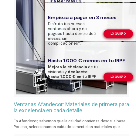
Ir a leer más
Empieza a pagar en 3 meses
Disfruta tus nuevas
ventanas ahora y no
pagues hasta dentro de 3
LO QUIERO
meses, sin
complicaciones*.
Hasta 1.000 € menos en tu IRPF
Mejora la eficiencia
de tu
vivienda y
dedúcete
hasta 1.000 € en tu IRPF
LO QUIERO
con certificado
energético*.
Ventanas Afandecor: Materiales de primera para
la excelencia en cada detalle
En Afandecor, sabemos que la calidad comienza desde la base.
Por eso, seleccionamos cuidadosamente los materiales que
forman parte de nuestros productos para asegurar la máxima