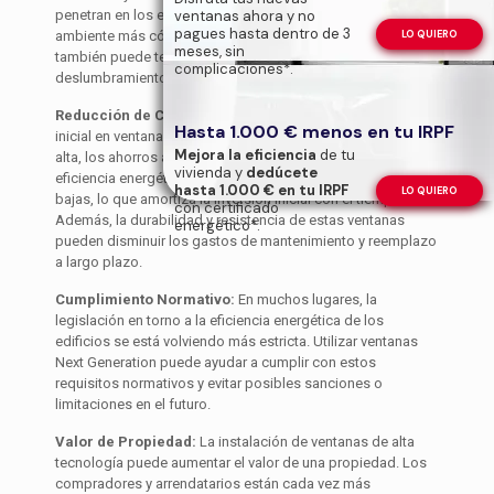
ventanas ahora y no
penetran en los espacios interiores. Esto no solo crea un
pagues hasta dentro de 3
LO QUIERO
ambiente más cómodo para los ocupantes, sino que
meses, sin
también puede tener beneficios para la salud al reducir el
complicaciones*.
deslumbramiento y los cambios bruscos de temperatura.
Reducción de Costos a Largo Plazo:
Aunque la inversión
Hasta 1.000 € menos en tu IRPF
inicial en ventanas Next Generation puede ser un poco más
Mejora la eficiencia
de tu
alta, los ahorros a largo plazo son significativos. La
vivienda y
dedúcete
eficiencia energética se traduce en facturas de energía más
hasta 1.000 € en tu IRPF
LO QUIERO
bajas, lo que amortiza la inversión inicial con el tiempo.
con certificado
Además, la durabilidad y resistencia de estas ventanas
energético*.
pueden disminuir los gastos de mantenimiento y reemplazo
a largo plazo.
Cumplimiento Normativo:
En muchos lugares, la
legislación en torno a la eficiencia energética de los
edificios se está volviendo más estricta. Utilizar ventanas
Next Generation puede ayudar a cumplir con estos
requisitos normativos y evitar posibles sanciones o
limitaciones en el futuro.
Valor de Propiedad:
La instalación de ventanas de alta
tecnología puede aumentar el valor de una propiedad. Los
compradores y arrendatarios están cada vez más