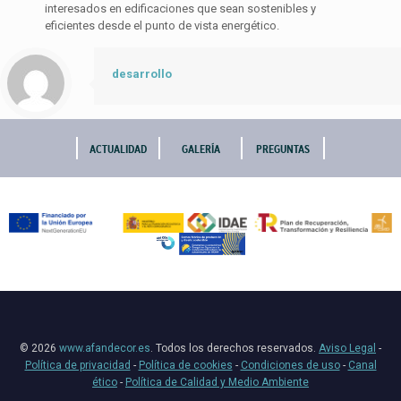
interesados en edificaciones que sean sostenibles y
eficientes desde el punto de vista energético.
desarrollo
ACTUALIDAD
GALERÍA
PREGUNTAS
© 2026
www.afandecor.es
. Todos los derechos reservados.
Aviso Legal
-
Política de privacidad
-
Política de cookies
-
Condiciones de uso
-
Canal
ético
-
Política de Calidad y Medio Ambiente