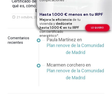
complicaciones*.
Certificado de Ahorro Energético (CAE):
qué es, cómo funciona y cómo puedes
beneficiarte
Hasta 1.000 € menos en tu IRPF
21 octubre, 2025
Mejora la eficiencia
de tu
vivienda y
dedúcete
hasta 1.000 € en tu IRPF
LO QUIERO
con certificado
energético*.
Comentarios
Paula Martínez
en
recientes
Plan renove de la Comunidad
de Madrid
Mcarmen corchero
en
Plan renove de la Comunidad
de Madrid