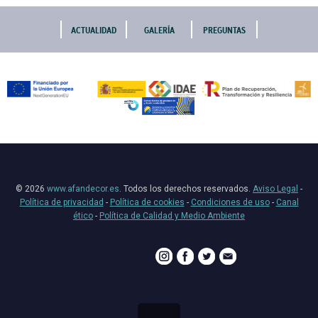
ACTUALIDAD
GALERÍA
PREGUNTAS
© 2026
www.afandecor.es
. Todos los derechos reservados.
Aviso Legal
-
Política de privacidad
-
Política de cookies
-
Condiciones de uso
-
Canal
ético
-
Política de Calidad y Medio Ambiente