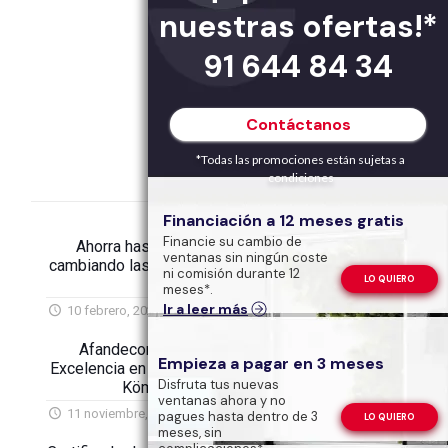
nuestras ofertas!*
91 644 84 34
Contáctanos
*Todas las promociones están sujetas a
condiciones
Financiación a 12 meses gratis
Financie su cambio de
Ahorra hasta 1.000€ en tu IRPF
ventanas sin ningún coste
cambiando las ventanas de tu vivienda
ni comisión durante 12
LO QUIERO
este 2026
meses*.
Ir a leer más
10 febrero, 2026
Afandecor gana el Premio a la
Empieza a pagar en 3 meses
Excelencia en la Atención al Cliente de
Disfruta tus nuevas
Kömmerling 2025
ventanas ahora y no
11 noviembre, 2025
pagues hasta dentro de 3
LO QUIERO
meses, sin