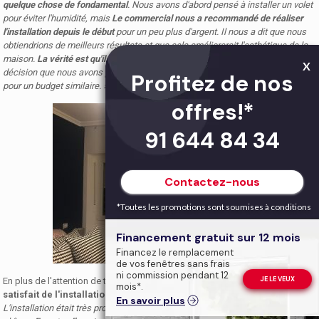
quelque chose de fondamental
. Nous avons d'abord pensé à installer un volet
pour éviter l'humidité, mais
Le commercial nous a recommandé de réaliser
l'installation depuis le début
pour un peu plus d'argent. Il nous a dit que nous
obtiendrions de meilleurs résultats et que cela améliorerait l'esthétique de la
maison.
La vérité est qu'il n'avait pas tort
. « Nous sommes très contents de la
X
décision que nous avons prise car au final nous avons de nouvelles vitrines
Profitez de nos
pour un budget similaire. »
offres!*
91 644 84 34
Contactez-nous
*Toutes les promotions sont soumises à conditions
Financement gratuit sur 12 mois
Financez le remplacement
de vos fenêtres sans frais
ni commission pendant 12
JE LE VEUX
En plus de l'attention de toute l'équipe d'Afandecor, Raúl et Bea ont été
très
mois*.
satisfait de l'installation et de la qualité du produit acheté
:
«
En savoir plus
L'installation était très propre et ils ont pris soin de tout protéger pour ne rien