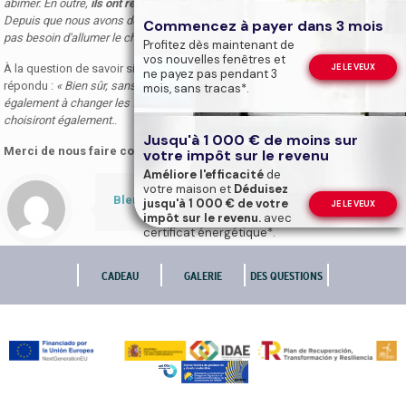
abîmer. En outre,
ils ont respecté les délais
qu'ils ont établi dès le début.
Depuis que nous avons de nouvelles fenêtres, nous n'avons souvent même
Commencez à payer dans 3 mois
pas besoin d'allumer le chauffage et nous n'entendons plus rien de l'extérieur.
Profitez dès maintenant de
vos nouvelles fenêtres et
JE LE VEUX
À la question de savoir si
Je recommanderais Afandecor
, Raúl a
ne payez pas pendant 3
répondu :
« Bien sûr, sans aucun doute. Les parents de Béa pensent
mois, sans tracas*.
également à changer les fenêtres de leur maison et s'ils le décident, ils vous
choisiront également.
.
Jusqu'à 1 000 € de moins sur
Merci de nous faire confiance !
votre impôt sur le revenu
Améliore l'efficacité
de
votre maison et
Déduisez
Bleu ciel
jusqu'à 1 000 € de votre
JE LE VEUX
impôt sur le revenu.
avec
certificat énergétique*.
CADEAU
GALERIE
DES QUESTIONS