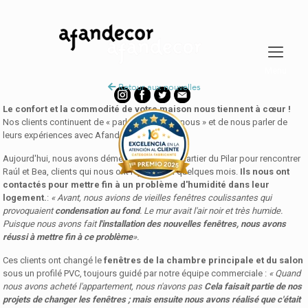
Retour aux nouvelles
Le confort et la commodité de votre maison nous tiennent à cœur !
Nos clients continuent de « parler en bien de nous » et de nous parler de
leurs expériences avec Afandecor.
Aujourd'hui, nous avons déménagé dans le quartier du Pilar pour rencontrer
Raúl et Bea, clients qui nous ont rejoint il y a quelques mois.
Ils nous ont
contactés pour mettre fin à un problème d'humidité dans leur
logement.
:
« Avant, nous avions de vieilles fenêtres coulissantes qui
provoquaient
condensation au fond
. Le mur avait l'air noir et très humide.
Puisque nous avons fait
l'installation des nouvelles fenêtres, nous avons
réussi à mettre fin à ce problème
».
Ces clients ont changé le
fenêtres de la chambre principale et du salon
sous un profilé PVC, toujours guidé par notre équipe commerciale :
« Quand
nous avons acheté l'appartement, nous n'avons pas
Cela faisait partie de nos
projets de changer les fenêtres ; mais ensuite nous avons réalisé que c'était