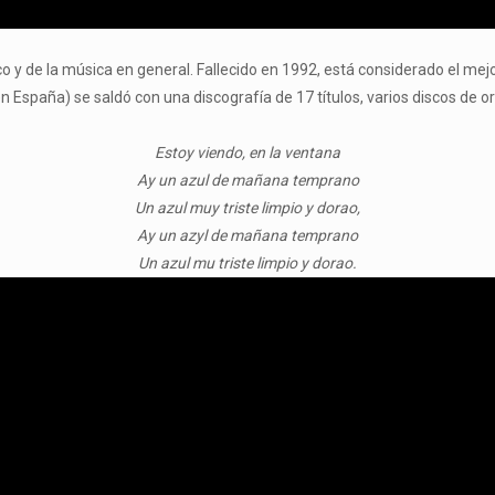
nco y de la música en general. Fallecido en 1992, está considerado el 
n España) se saldó con una discografía de 17 títulos, varios discos de o
Estoy viendo, en la ventana
Ay un azul de mañana temprano
Un azul muy triste limpio y dorao,
Ay un azyl de mañana temprano
Un azul mu triste limpio y dorao.