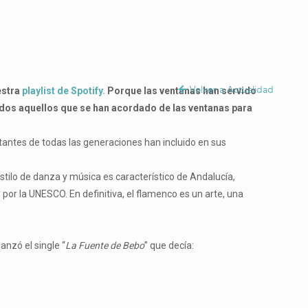
Volver a Actualidad
estra
playlist de Spotify.
Porque las ventanas han servido
odos aquellos que se han acordado de las ventanas para
tantes de todas las generaciones han incluido en sus
estilo de danza y música es característico de Andalucía,
or la UNESCO. En definitiva, el flamenco es un arte, una
lanzó el single “
La Fuente de Bebo
” que decía: