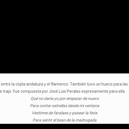
ntre la copla andaluza y el flamenco. También tuvo un hueco para las 
e trajo. Fue compuesta por José Luis Perales expresamente para ella.
Qué no daría yo por empezar de nuevo
Para contar estrellas desde mi ventana
Vestirme de faralaes y pasear la feria
Para sentir el beso de la madrugada