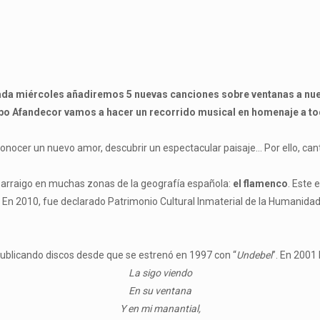
ada miércoles añadiremos 5 nuevas canciones sobre ventanas a nu
rupo Afandecor vamos a hacer un recorrido musical en homenaje a t
onocer un nuevo amor, descubrir un espectacular paisaje… Por ello, can
rraigo en muchas zonas de la geografía española:
el flamenco
. Este 
n 2010, fue declarado Patrimonio Cultural Inmaterial de la Humanidad p
 publicando discos desde que se estrenó en 1997 con “
Undebel
”. En 2001 
La sigo viendo
En su ventana
Y en mi manantial,