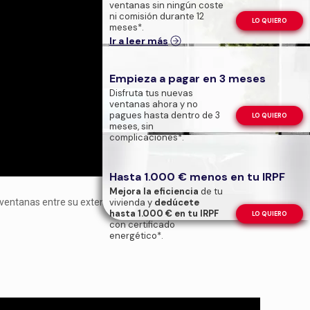
ventanas sin ningún coste
ni comisión durante 12
LO QUIERO
meses*.
Ir a leer más
Empieza a pagar en 3 meses
Disfruta tus nuevas
ventanas ahora y no
pagues hasta dentro de 3
LO QUIERO
meses, sin
complicaciones*.
Hasta 1.000 € menos en tu IRPF
Mejora la eficiencia
de tu
ventanas entre su extensa carrera musical. Ésta es una de
vivienda y
dedúcete
hasta 1.000 € en tu IRPF
LO QUIERO
con certificado
energético*.