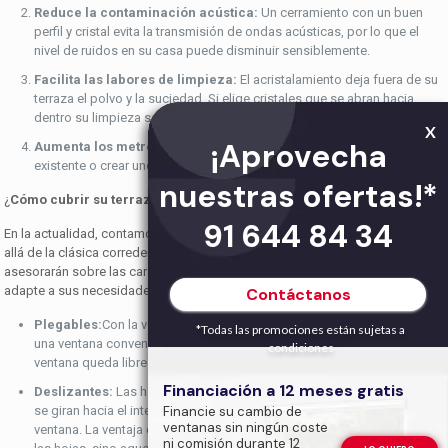
Reduce la contaminación acústica:
Un cerramiento con un buen
perfil y cristal evita la transmisión de ondas acústicas, por lo que el
nivel de ruidos en su casa puede disminuir sensiblemente.
Facilita las labores de limpieza:
El acristalamiento deja fuera de su
terraza el polvo y la suciedad. Si elige cristales que se abran hacia
dentro su limpieza será más segura y fácil.
X
¡Aprovecha
Aumenta los metros útiles de su casa:
Puede ampliar un espacio ya
existente o crear uno nuevo.
nuestras ofertas!*
¿
Cómo cubrir su terraza?
91 644 84 34
En la actualidad, contamos con diversas formas de cubrir su terraza, más
allá de la clásica corredera de aluminio. Nuestros técnicos le orientarán y
asesorarán sobre las características técnicas del cerramiento que mejor se
adapte a sus necesidades sin ningún tipo de compromiso.
Contáctanos
Plegables:
Con la ventana cerrada tendrá la sensación de estar ante
*Todas las promociones están sujetas a
una ventana convencional; una vez que la abra, el espacio de la
condiciones
ventana queda libre y las hojas ocupan un pequeño espacio.
Financiación a 12 meses gratis
Deslizantes:
Las hojas se deslizan por una guía hasta el extremo. Allí
se giran hacia el interior, de manera que se ponen en perpendicular a la
Financie su cambio de
ventanas sin ningún coste
ventana. La ventaja de este sistema es que no es necesario abrir todas
ni comisión durante 12