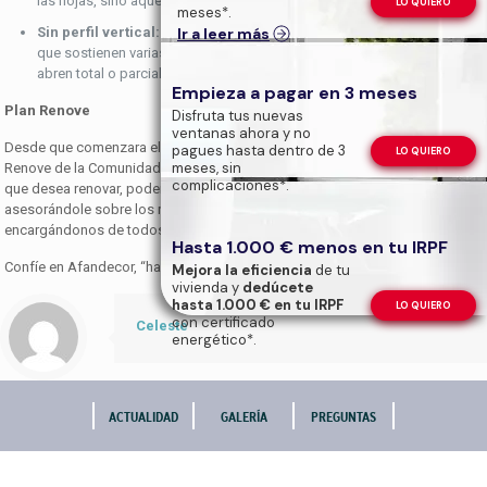
las hojas, sino aquellas que queramos.
LO QUIERO
meses*.
Sin perfil vertical:
Sistema compuesto por dos perfiles de aluminio
Ir a leer más
que sostienen varias hojas de vidrio que se deslizan por ellos y se
abren total o parcialmente.
Empieza a pagar en 3 meses
Plan Renove
Disfruta tus nuevas
ventanas ahora y no
Desde que comenzara el 1 de abril del 2019, estamos adscritos al Plan
pagues hasta dentro de 3
LO QUIERO
meses, sin
Renove de la Comunidad de Madrid. Si cuenta con un cerramiento antiguo
complicaciones*.
que desea renovar, podemos ofrecerle y tramitarle la subvención,
asesorándole sobre los requisitos y condiciones, al mismo tiempo que
encargándonos de todos los trámites.
Hasta 1.000 € menos en tu IRPF
Confíe en Afandecor, “hablará muy bien de nosotros”.
Mejora la eficiencia
de tu
vivienda y
dedúcete
hasta 1.000 € en tu IRPF
LO QUIERO
con certificado
Celeste
energético*.
ACTUALIDAD
GALERÍA
PREGUNTAS