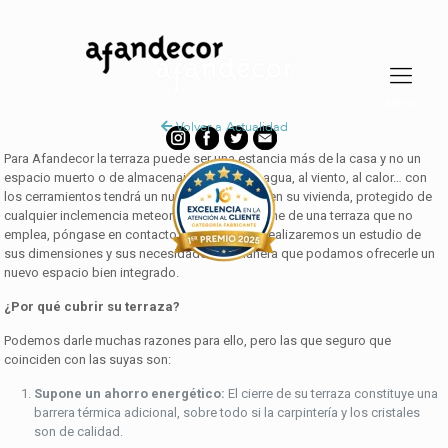
Volver a Actualidad
Para Afandecor la terraza puede ser una estancia más de la casa y no un
espacio muerto o de almacenaje. Di adiós al agua, al viento, al calor… con
los cerramientos tendrá un nuevo espacio útil en su vivienda, protegido de
cualquier inclemencia meteorológica. Si dispone de una terraza que no
emplea, póngase en contacto con nosotros, realizaremos un estudio de
sus dimensiones y sus necesidades de manera que podamos ofrecerle un
nuevo espacio bien integrado.
¿Por qué cubrir su terraza?
Podemos darle muchas razones para ello, pero las que seguro que
coinciden con las suyas son:
Supone un ahorro energético:
El cierre de su terraza constituye una
barrera térmica adicional, sobre todo si la carpintería y los cristales
son de calidad.